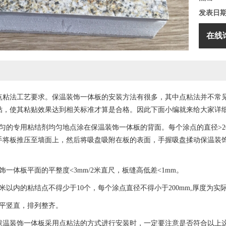
发表日
在线
点粘法工艺要求。保温装饰一体板的安装方法有很多，其中点粘法并不常
贴，使其粘贴效果达到相关标准才算是合格。因此下面小编就来给大家详
的专用粘结剂均匀地点涂在保温装饰一体板的背面。每个涂点的直径>200
用手将板推压至墙面上，然后将吸盘吸附在板的表面，手握吸盘揉动保温装
体板平面的平整度<3mm/2米直尺，板缝高低差<1mm。
内的粘结点不得少于10个，每个涂点直径不得小于200mm,厚度为实际
平竖直，排列整齐。
装饰一体板采用点粘法的方式进行安装时，一定要注意是否符合以上这