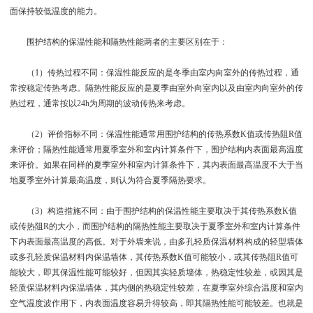
面保持较低温度的能力。
围护结构的保温性能和隔热性能两者的主要区别在于：
（1）传热过程不同：保温性能反应的是冬季由室内向室外的传热过程，通
常按稳定传热考虑。隔热性能反应的是夏季由室外向室内以及由室内向室外的传
热过程，通常按以24h为周期的波动传热来考虑。
（2）评价指标不同：保温性能通常用围护结构的传热系数K值或传热阻R值
来评价；隔热性能通常用夏季室外和室内计算条件下，围护结构内表面最高温度
来评价。如果在同样的夏季室外和室内计算条件下，其内表面最高温度不大于当
地夏季室外计算最高温度，则认为符合夏季隔热要求。
（3）构造措施不同：由于围护结构的保温性能主要取决于其传热系数K值
或传热阻R的大小，而围护结构的隔热性能主要取决于夏季室外和室内计算条件
下内表面最高温度的高低。对于外墙来说，由多孔轻质保温材料构成的轻型墙体
或多孔轻质保温材料内保温墙体，其传热系数K值可能较小，或其传热阻R值可
能较大，即其保温性能可能较好，但因其实轻质墙体，热稳定性较差，或因其是
轻质保温材料内保温墙体，其内侧的热稳定性较差，在夏季室外综合温度和室内
空气温度波作用下，内表面温度容易升得较高，即其隔热性能可能较差。也就是