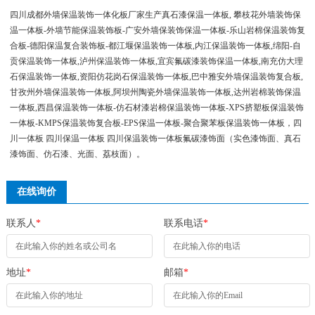
四川成都外墙保温装饰一体化板厂家生产真石漆保温一体板, 攀枝花外墙装饰保
温一体板-外墙节能保温装饰板-广安外墙保装饰保温一体板-乐山岩棉保温装饰复
合板-德阳保温复合装饰板-都江堰保温装饰一体板,内江保温装饰一体板,绵阳-自
贡保温装饰一体板,泸州保温装饰一体板,宜宾氟碳漆装饰保温一体板,南充仿大理
石保温装饰一体板,资阳仿花岗石保温装饰一体板,巴中雅安外墙保温装饰复合板,
甘孜州外墙保温装饰一体板,阿坝州陶瓷外墙保温装饰一体板,达州岩棉装饰保温
一体板,西昌保温装饰一体板-仿石材漆岩棉保温装饰一体板-XPS挤塑板保温装饰
一体板-KMPS保温装饰复合板-EPS保温一体板-聚合聚苯板保温装饰一体板，四
川一体板 四川保温一体板 四川保温装饰一体板氟碳漆饰面（实色漆饰面、真石
漆饰面、仿石漆、光面、荔枝面）。
在线询价
联系人
*
联系电话
*
地址
*
邮箱
*